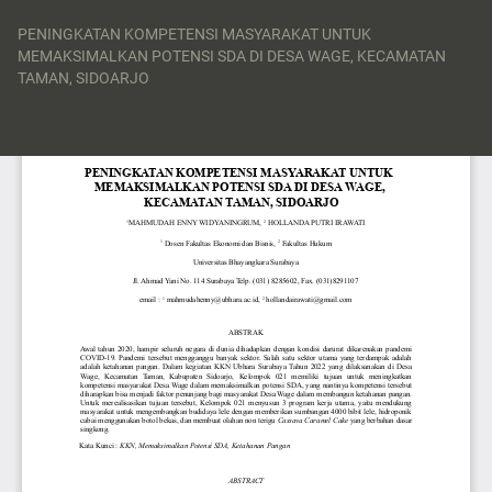
Return
to
PENINGKATAN KOMPETENSI MASYARAKAT UNTUK
Article
MEMAKSIMALKAN POTENSI SDA DI DESA WAGE, KECAMATAN
Details
TAMAN, SIDOARJO
Do
Do
P