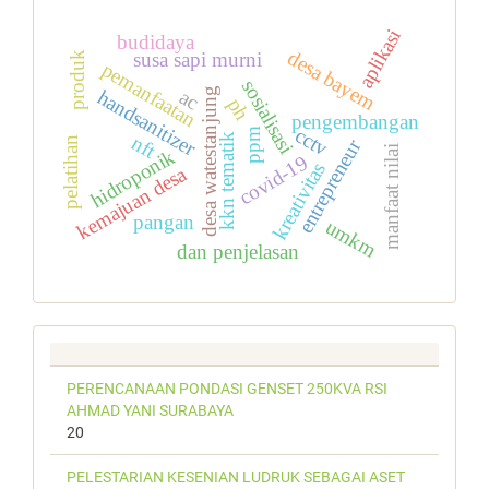
aplikasi
budidaya
desa bayem
susa sapi murni
produk
pemanfaatan
sosialisasi
handsanitizer
desa watestanjung
ac
ph
pengembangan
cctv
ppm
kkn tematik
nft
pelatihan
entrepreneur
manfaat nilai
hidroponik
covid-19
kreativitas
kemajuan desa
pangan
umkm
dan penjelasan
PERENCANAAN PONDASI GENSET 250KVA RSI
AHMAD YANI SURABAYA
20
PELESTARIAN KESENIAN LUDRUK SEBAGAI ASET