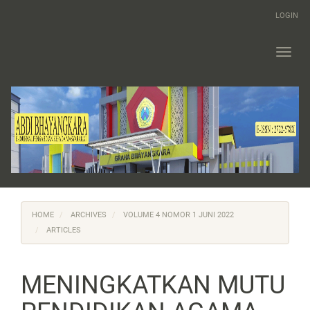
Main
LOGIN
Navigation
Main
Content
Toggl
Sidebar
navig
HOME
ARCHIVES
VOLUME 4 NOMOR 1 JUNI 2022
ARTICLES
MENINGKATKAN MUTU