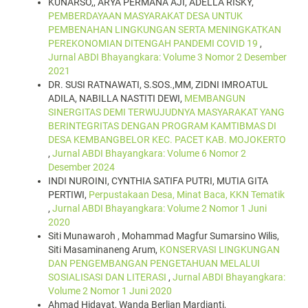
KUNARSO,, ARYA PERMANA AJI, ADELLA RISKY,
PEMBERDAYAAN MASYARAKAT DESA UNTUK
PEMBENAHAN LINGKUNGAN SERTA MENINGKATKAN
PEREKONOMIAN DITENGAH PANDEMI COVID 19
,
Jurnal ABDI Bhayangkara: Volume 3 Nomor 2 Desember
2021
DR. SUSI RATNAWATI, S.SOS.,MM, ZIDNI IMROATUL
ADILA, NABILLA NASTITI DEWI,
MEMBANGUN
SINERGITAS DEMI TERWUJUDNYA MASYARAKAT YANG
BERINTEGRITAS DENGAN PROGRAM KAMTIBMAS DI
DESA KEMBANGBELOR KEC. PACET KAB. MOJOKERTO
,
Jurnal ABDI Bhayangkara: Volume 6 Nomor 2
Desember 2024
INDI NUROINI, CYNTHIA SATIFA PUTRI, MUTIA GITA
PERTIWI,
Perpustakaan Desa, Minat Baca, KKN Tematik
,
Jurnal ABDI Bhayangkara: Volume 2 Nomor 1 Juni
2020
Siti Munawaroh , Mohammad Magfur Sumarsino Wilis,
Siti Masaminaneng Arum,
KONSERVASI LINGKUNGAN
DAN PENGEMBANGAN PENGETAHUAN MELALUI
SOSIALISASI DAN LITERASI
,
Jurnal ABDI Bhayangkara:
Volume 2 Nomor 1 Juni 2020
Ahmad Hidayat, Wanda Berlian Mardianti,