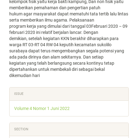
kelompok fisik yaitu kerja bakti kampung, Dan non fisik yaitu
memberikan pemahaman dan pengertian patuh
hukum agar masyarakat dapat mematuhi tata tertib lalu lintas
serta memberikan ilmu agama. Pelaksanaan
program kerja yang dimulai dari tanggal 03Februari 2020 – 09
februari 2020 ini relatif berjalan lancar. Dengan
demikian, setelah kegiatan KKN berakhir diharapkan para
warga RT 03-RT 04 RW 04 keputih kecamatan sukolilo
surabaya dapat terus mengembangkan segala potensi yang
ada pada dirinya dan alam sekitarnya. Dan setiap
kegiatan yang telah berlangsung secara kontinyu tetap
dipertahankan untuk membekali diri sebagai bekal
dikemudian hari
Article
ISSUE
Details
Volume 4 Nomor 1 Juni 2022
SECTION