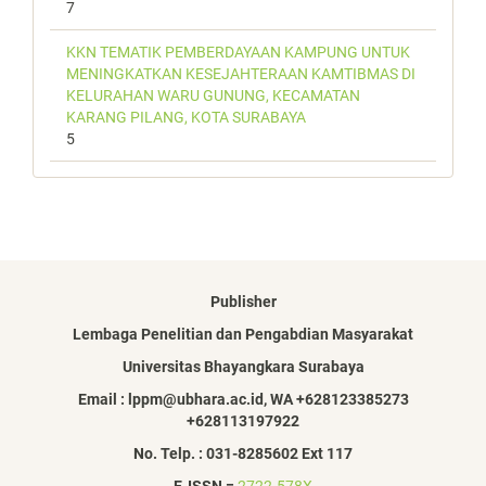
7
KKN TEMATIK PEMBERDAYAAN KAMPUNG UNTUK
MENINGKATKAN KESEJAHTERAAN KAMTIBMAS DI
KELURAHAN WARU GUNUNG, KECAMATAN
KARANG PILANG, KOTA SURABAYA
5
Publisher
Lembaga Penelitian dan Pengabdian Masyarakat
Universitas Bhayangkara Surabaya
Email : lppm@ubhara.ac.id, WA +628123385273
+628113197922
No. Telp. : 031-8285602 Ext 117
E-ISSN =
2722-578X