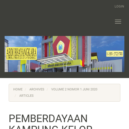
Main
LOGIN
Navigation
Main
Content
Toggl
Sidebar
navig
HOME
ARCHIVES
VOLUME 2 NOMOR 1 JUNI 2020
ARTICLES
PEMBERDAYAAN