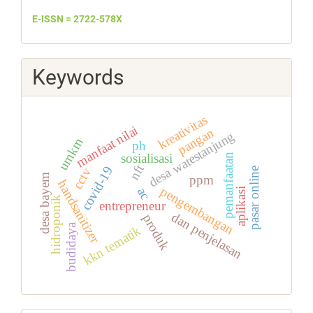
E-ISSN = 2722-578X
Keywords
kreativitas
manfaat nilai
pangan
desa watestanjung
umkm
ph
sosialisasi
pemanfaatan
nft
covid-19
cctv
pasar online
desa bayem
ppm
handsanitizer
pengembangan
ac
aplikasi
hidroponik
entrepreneur
dan penjelasan
produk
budidaya
kkn tematik