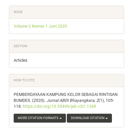
Article
ISSUE
Details
Volume 2 Nomor 1 Juni 2020
SECTION
Articles
HOW TO CITE
PEMBERDAYAAN KAMPUNG KELOR SEBAGAI RINTISAN
BUMDES. (2020).
Jurnal ABDI Bhayangkara
,
2
(1), 105-
118.
https://doi.org/10.55499/jab.v2i1.1349
MORE CITATION FORMATS
DOWNLOAD CITATION