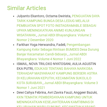
Similar Articles
Julyanto Ekantoro, Octama Dwirista,
PENGUATAN DAYA
TARIK KAMPUNG BUNGA DESA LEDUG MELALUI
PEMBUATAN SPOT FOTO INSTAGRAMABLE SEBAGAI
UPAYA MENINGKATKAN ANIMO KUNJUNGAN
WISATAWAN
,
Jurnal ABDI Bhayangkara: Volume 2
Nomor 2 Desember 2020
Farkhan Yoga Herwandra, Fadeli,
Pengembangan
Kampung Kelor Sebagai Rintisan BUMDES Desa Durung
Banjar Kecamatan Candi-Sidoarjo
,
Jurnal ABDI
Bhayangkara: Volume 4 Nomor 1 Juni 2022
ISMAIL, NOVA TRILOXO NYATOSANI, AULIA AGUSTIN
EKA PUTRI,
EDUKASI TENTANG BAHAYA NARKOBA
TERHADAP MASYARAKAT KAMPUNG BERSERI ASTRA
DI KELURAHAN KEPUTIH, KECAMATAN SUKOLILO
KOTA SURABAYA
,
Jurnal ABDI Bhayangkara: Volume 3
Nomor 1 Juni 2021
Dewi Cahya Febrina, Avri Zavira Fauzi, Anggeer Bazuki,
KKN TEMATIK PEMBERDAYAAN KAMPUNG UNTUK
MENINGKATKAN KESEJAHTERAAN KAMTIBMAS DI
KELURAHAN WARU GUNUNG, KECAMATAN KARANG