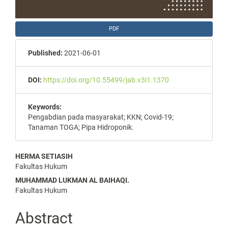
PDF
Published:
2021-06-01
DOI:
https://doi.org/10.55499/jab.v3i1.1370
Keywords:
Pengabdian pada masyarakat; KKN; Covid-19;
Tanaman TOGA; Pipa Hidroponik.
Main
HERMA SETIASIH
Fakultas Hukum
Article
MUHAMMAD LUKMAN AL BAIHAQI.
Content
Fakultas Hukum
Abstract