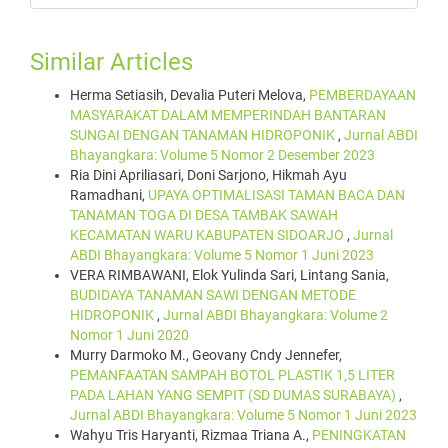
Similar Articles
Herma Setiasih, Devalia Puteri Melova,
PEMBERDAYAAN
MASYARAKAT DALAM MEMPERINDAH BANTARAN
SUNGAI DENGAN TANAMAN HIDROPONIK
,
Jurnal ABDI
Bhayangkara: Volume 5 Nomor 2 Desember 2023
Ria Dini Apriliasari, Doni Sarjono, Hikmah Ayu
Ramadhani,
UPAYA OPTIMALISASI TAMAN BACA DAN
TANAMAN TOGA DI DESA TAMBAK SAWAH
KECAMATAN WARU KABUPATEN SIDOARJO
,
Jurnal
ABDI Bhayangkara: Volume 5 Nomor 1 Juni 2023
VERA RIMBAWANI, Elok Yulinda Sari, Lintang Sania,
BUDIDAYA TANAMAN SAWI DENGAN METODE
HIDROPONIK
,
Jurnal ABDI Bhayangkara: Volume 2
Nomor 1 Juni 2020
Murry Darmoko M., Geovany Cndy Jennefer,
PEMANFAATAN SAMPAH BOTOL PLASTIK 1,5 LITER
PADA LAHAN YANG SEMPIT (SD DUMAS SURABAYA)
,
Jurnal ABDI Bhayangkara: Volume 5 Nomor 1 Juni 2023
Wahyu Tris Haryanti, Rizmaa Triana A.,
PENINGKATAN