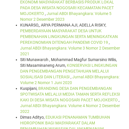
EKONOMI MASYARAKAT BERBASIS PRODUK LOKAL
PADA DESA WISATA NOGOSARI KECAMATAN PACET
MOJOKERTO
,
Jurnal ABDI Bhayangkara: Volume 5
Nomor 2 Desember 2023
KUNARSO,, ARYA PERMANA AJI, ADELLA RISKY,
PEMBERDAYAAN MASYARAKAT DESA UNTUK
PEMBENAHAN LINGKUNGAN SERTA MENINGKATKAN
PEREKONOMIAN DITENGAH PANDEMI COVID 19
,
Jurnal ABDI Bhayangkara: Volume 3 Nomor 2 Desember
2021
Siti Munawaroh , Mohammad Magfur Sumarsino Wilis,
Siti Masaminaneng Arum,
KONSERVASI LINGKUNGAN
DAN PENGEMBANGAN PENGETAHUAN MELALUI
SOSIALISASI DAN LITERASI
,
Jurnal ABDI Bhayangkara:
Volume 2 Nomor 1 Juni 2020
Kuspijani,
BRANDING DESA DAN PENGEMBANGAN
SPOTWISATA MELALUI MEDIA TAMAN SERTA REFLEKSI
KAKI DI DESA WISATA NOGOSARI PACET MOJOKERTO
,
Jurnal ABDI Bhayangkara: Volume 4 Nomor 2 Desember
2022
Dimas Adityo,
EDUKASI PENANAMAN TUMBUHAN
HIDROPONIK BAGI MASYARAKAT DALAM
PENAMBAHAN WAWASAN DALAM MENANAM