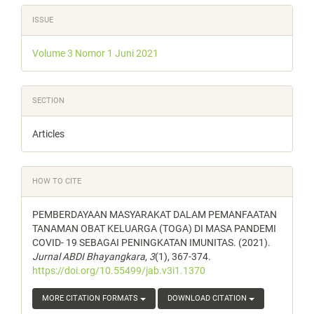
Article
ISSUE
Details
Volume 3 Nomor 1 Juni 2021
SECTION
Articles
HOW TO CITE
PEMBERDAYAAN MASYARAKAT DALAM PEMANFAATAN
TANAMAN OBAT KELUARGA (TOGA) DI MASA PANDEMI
COVID- 19 SEBAGAI PENINGKATAN IMUNITAS. (2021).
Jurnal ABDI Bhayangkara
,
3
(1), 367-374.
https://doi.org/10.55499/jab.v3i1.1370
MORE CITATION FORMATS
DOWNLOAD CITATION