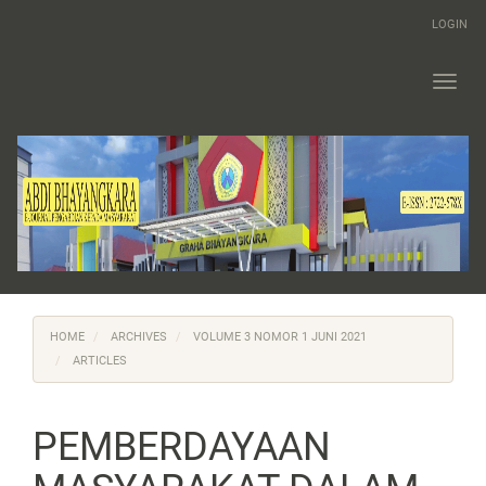
Main
LOGIN
Navigation
Main
Content
Toggl
Sidebar
navig
HOME
ARCHIVES
VOLUME 3 NOMOR 1 JUNI 2021
ARTICLES
PEMBERDAYAAN