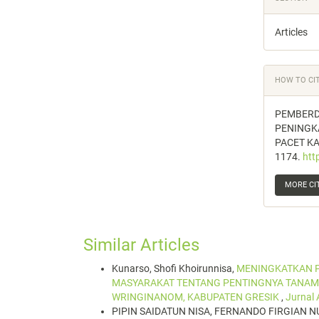
Articles
HOW TO CI
PEMBERD
PENINGK
PACET KA
1174.
htt
MORE CI
Similar Articles
Kunarso, Shofi Khoirunnisa,
MENINGKATKAN P
MASYARAKAT TENTANG PENTINGNYA TANAM
WRINGINANOM, KABUPATEN GRESIK
,
Jurnal
PIPIN SAIDATUN NISA, FERNANDO FIRGIAN 