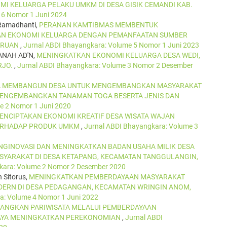
MI KELUARGA PELAKU UMKM DI DESA GISIK CEMANDI KAB.
 6 Nomor 1 Juni 2024
 Ramadhanti,
PERANAN KAMTIBMAS MEMBENTUK
AN EKONOMI KELUARGA DENGAN PEMANFAATAN SUMBER
SURUAN
,
Jurnal ABDI Bhayangkara: Volume 5 Nomor 1 Juni 2023
ANAH AD'N,
MENINGKATKAN EKONOMI KELUARGA DESA WEDI,
RJO.
,
Jurnal ABDI Bhayangkara: Volume 3 Nomor 2 Desember
 MEMBANGUN DESA UNTUK MENGEMBANGKAN MASYARAKAT
N MENGEMBANGKAN TANAMAN TOGA BESERTA JENIS DAN
e 2 Nomor 1 Juni 2020
ENCIPTAKAN EKONOMI KREATIF DESA WISATA WAJAN
TERHADAP PRODUK UMKM
,
Jurnal ABDI Bhayangkara: Volume 3
GINOVASI DAN MENINGKATKAN BADAN USAHA MILIK DESA
YARAKAT DI DESA KETAPANG, KECAMATAN TANGGULANGIN,
kara: Volume 2 Nomor 2 Desember 2020
h Sitorus,
MENINGKATKAN PEMBERDAYAAN MASYARAKAT
DERN DI DESA PEDAGANGAN, KECAMATAN WRINGIN ANOM,
a: Volume 4 Nomor 1 Juni 2022
NGKAN PARIWISATA MELALUI PEMBERDAYAAN
PAYA MENINGKATKAN PEREKONOMIAN
,
Jurnal ABDI