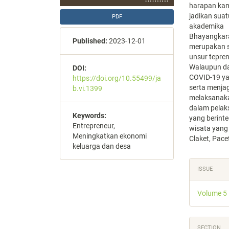
harapan kam
jadikan suat
PDF
akademika
Bhayangkar
Published:
2023-12-01
merupakan s
unsur tepren
Walaupun da
DOI:
COVID-19 ya
https://doi.org/10.55499/ja
serta menja
b.vi.1399
melaksanaka
dalam pela
Keywords:
yang berint
Entrepreneur,
wisata yang
Meningkatkan ekonomi
Claket, Pace
keluarga dan desa
Articl
ISSUE
Detail
Volume 5
SECTION