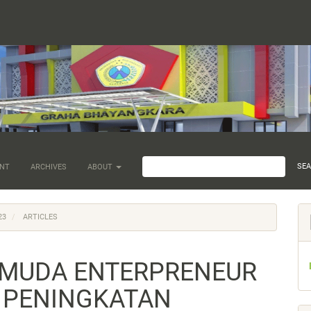
SE
NT
ARCHIVES
ABOUT
23
ARTICLES
MUDA ENTERPRENEUR
 PENINGKATAN