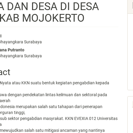
 DAN DESA DI DESA
 KAB MOJOKERTO
I
 Bhayangkara Surabaya
e
ana Putranto
nt
 Bhayangkara Surabaya
act
a Nyata atau KKN suatu bentuk kegiatan pengabdian kepada
swa dengan pendekatan lintas keilmuan dan sektoral pada
daerah
 Indonesia merupakan salah satu tahapan dari penerapan
rguran tinggi,
 sub sektor pengabdian masyrakat. KKN EVEXIA 012 Universitas
a
 mewujudkan salah satu mitigasi ancaman yang nantinya