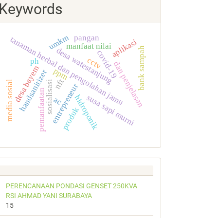
Keywords
umkm
pangan
tanaman herbal dan pengolahan jamu
aplikasi
manfaat nilai
bank sampah
desa watestanjung
covid-19
cctv
ph
dan penjelasan
desa bayem
ppm
handsanitizer
nft
media sosial
sosialisasi
entrepreneur
pemanfaatan
susa sapi murni
hidroponik
ac
produk
PERENCANAAN PONDASI GENSET 250KVA
RSI AHMAD YANI SURABAYA
15