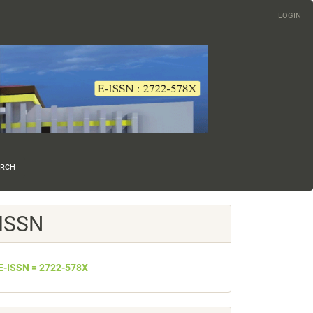
LOGIN
ARCH
ISSN
E-ISSN = 2722-578X