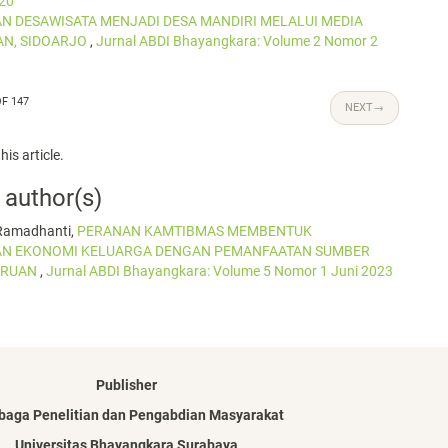
20
 DESAWISATA MENJADI DESA MANDIRI MELALUI MEDIA
AN, SIDOARJO
,
Jurnal ABDI Bhayangkara: Volume 2 Nomor 2
OF 147
NEXT
→
his article.
 author(s)
 Ramadhanti,
PERANAN KAMTIBMAS MEMBENTUK
AN EKONOMI KELUARGA DENGAN PEMANFAATAN SUMBER
SURUAN
,
Jurnal ABDI Bhayangkara: Volume 5 Nomor 1 Juni 2023
Publisher
aga Penelitian dan Pengabdian Masyarakat
Universitas Bhayangkara Surabaya