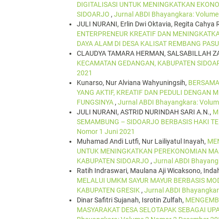
DIGITALISASI UNTUK MENINGKATKAN EKONO
SIDOARJO
,
Jurnal ABDI Bhayangkara: Volume
JULI NURANI, Erlin Dwi Oktavia, Regita Cahya
ENTERPRENEUR KREATIF DAN MENINGKATK
DAYA ALAM DI DESA KALISAT REMBANG PA
CLAUDYA TAMARA HERMAN, SALSABILLAH Z
KECAMATAN GEDANGAN, KABUPATEN SIDOA
2021
Kunarso, Nur Alviana Wahyuningsih,
BERSAMA
YANG AKTIF, KREATIF DAN PEDULI DENGA
FUNGSINYA
,
Jurnal ABDI Bhayangkara: Volum
JULI NURANI, ASTRID NURINDAH SARI A.N.,
M
SEMAMBUNG – SIDOARJO BERBASIS HAKI 
Nomor 1 Juni 2021
Muhamad Andi Lutfi, Nur Lailiyatul Inayah,
MEN
UNTUK MENINGKATKAN PEREKONOMIAN MAS
KABUPATEN SIDOARJO
,
Jurnal ABDI Bhayang
Ratih Indraswari, Maulana Aji Wicaksono, Inda
MELALUI UMKM SAYUR MAYUR BERBASIS MO
KABUPATEN GRESIK
,
Jurnal ABDI Bhayangkar
Dinar Safitri Sujanah, Isrotin Zulfah,
MENGEMBA
MASYARAKAT DESA SELOTAPAK SEBAGAI U