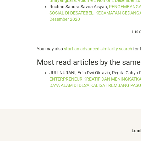
Bhayangkara: Volume 2 Nomor 2 Desember 20
Ruchan Sanusi, Savira Aisyah,
PENGEMBANGAN
SOSIAL DI DESATEBEL, KECAMATAN GEDANG
Desember 2020
1-10 
You may also
start an advanced similarity search
for t
Most read articles by the same
JULI NURANI, Erlin Dwi Oktavia, Regita Cahya
ENTERPRENEUR KREATIF DAN MENINGKATK
DAYA ALAM DI DESA KALISAT REMBANG PA
Lemb