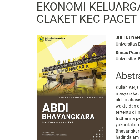
EKONOMI KELUARGA
CLAKET KEC PACET
Article
Main
JULI NURAN
Universitas
Sidebar
Articl
Dimas Pram
Conte
Universitas
Abstr
Kuliah Kerj
masyarakat
oleh mahasi
waktu dan 
tertentu di
tridharma pe
yakni dalam
Bhayangkar
hadir dalam