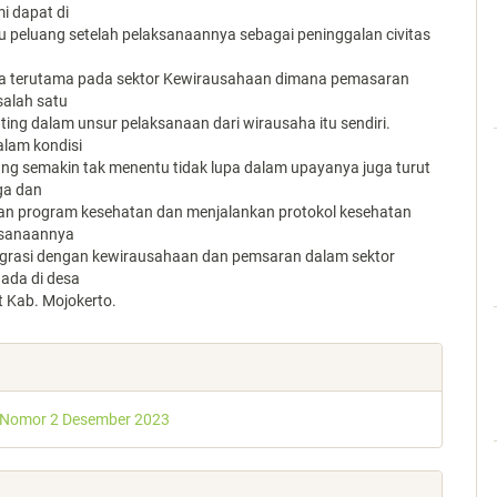
i dapat di
u peluang setelah pelaksanaannya sebagai peninggalan civitas
a terutama pada sektor Kewirausahaan dimana pemasaran
alah satu
ting dalam unsur pelaksanaan dari wirausaha itu sendiri.
lam kondisi
ng semakin tak menentu tidak lupa dalam upayanya juga turut
ga dan
n program kesehatan dan menjalankan protokol kesehatan
ksanaannya
egrasi dengan kewirausahaan dan pemsaran dalam sektor
 ada di desa
t Kab. Mojokerto.
e
s
 Nomor 2 Desember 2023