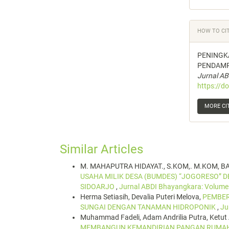
HOW TO CI
PENINGK
PENDAMP
Jurnal A
https://d
MORE CI
Similar Articles
M. MAHAPUTRA HIDAYAT., S.KOM,. M.KOM, B
USAHA MILIK DESA (BUMDES) “JOGORESO” 
SIDOARJO
,
Jurnal ABDI Bhayangkara: Volum
Herma Setiasih, Devalia Puteri Melova,
PEMBER
SUNGAI DENGAN TANAMAN HIDROPONIK
,
Ju
Muhammad Fadeli, Adam Andrilia Putra, Ketut
MEMBANGUN KEMANDIRIAN PANGAN RUMAH