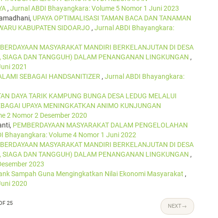
YA
,
Jurnal ABDI Bhayangkara: Volume 5 Nomor 1 Juni 2023
 Ramadhani,
UPAYA OPTIMALISASI TAMAN BACA DAN TANAMAN
 WARU KABUPATEN SIDOARJO
,
Jurnal ABDI Bhayangkara:
BERDAYAAN MASYARAKAT MANDIRI BERKELANJUTAN DI DESA
R, SIAGA DAN TANGGUH) DALAM PENANGANAN LINGKUNGAN
,
Juni 2021
LAMI SEBAGAI HANDSANITIZER
,
Jurnal ABDI Bhayangkara:
AN DAYA TARIK KAMPUNG BUNGA DESA LEDUG MELALUI
EBAGAI UPAYA MENINGKATKAN ANIMO KUNJUNGAN
me 2 Nomor 2 Desember 2020
anti,
PEMBERDAYAAN MASYARAKAT DALAM PENGELOLAHAN
DI Bhayangkara: Volume 4 Nomor 1 Juni 2022
BERDAYAAN MASYARAKAT MANDIRI BERKELANJUTAN DI DESA
R, SIAGA DAN TANGGUH) DALAM PENANGANAN LINGKUNGAN
,
 Desember 2023
ank Sampah Guna Mengingkatkan Nilai Ekonomi Masyarakat
,
Juni 2020
OF 25
NEXT
→