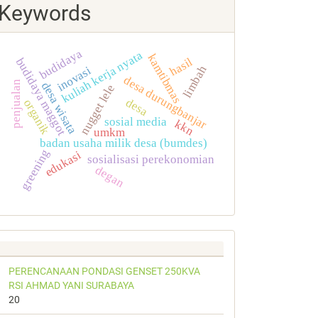
Keywords
budidaya
kuliah kerja nyata
kamtibmas
hasil
budidaya maggot
limbah
inovasi
desa durungbanjar
penjualan
desa wisata
nugget lele
desa
organik
sosial media
kkn
umkm
badan usaha milik desa (bumdes)
greening
edukasi
sosialisasi perekonomian
degan
PERENCANAAN PONDASI GENSET 250KVA
RSI AHMAD YANI SURABAYA
20