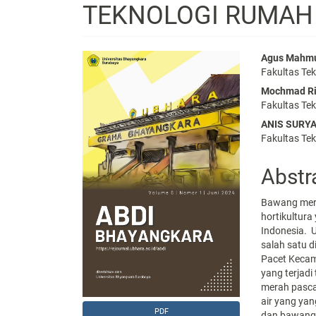
TEKNOLOGI RUMAH
Article
Main
Agus Mahm
Fakultas Te
Sidebar
Articl
Mochmad R
Conte
Fakultas Te
ANIS SURY
Fakultas Te
Abstr
Bawang mer
hortikultur
Indonesia. 
salah satu d
Pacet Kecam
yang terjad
merah pasca 
air yang ya
PDF
dan bawang 