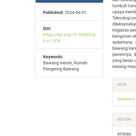
tumbuh tuna
upaya memb
Published:
2024-06-01
Teknologi u
dilaksanaka
DOI:
Kegiatan pe
https://doi.org/10.55499/ja
bangunan at
b.vi.1436
sederhana.
bawang kare
panennya, d
Keywords:
yang besar 
Bawang merah, Rumah
masing-mas
Pengering Bawang
Articl
ISSUE
Detail
Volume 6
SECTION
Articles