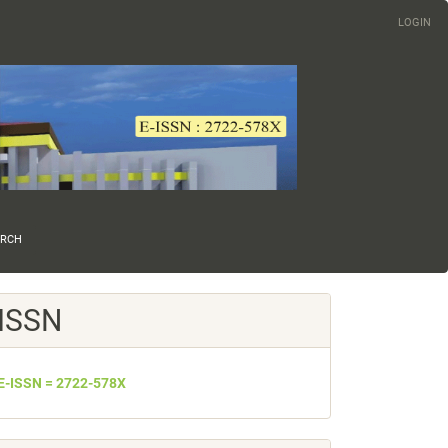
LOGIN
ARCH
ISSN
E-ISSN = 2722-578X