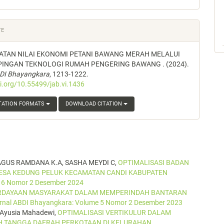
TE
ATAN NILAI EKONOMI PETANI BAWANG MERAH MELALUI
INGAN TEKNOLOGI RUMAH PENGERING BAWANG . (2024).
BDI Bhayangkara
, 1213-1222.
oi.org/10.55499/jab.vi.1436
TATION FORMATS
DOWNLOAD CITATION
AGUS RAMDANA K.A, SASHA MEYDI C,
OPTIMALISASI BADAN
DESA KEDUNG PELUK KECAMATAN CANDI KABUPATEN
e 6 Nomor 2 Desember 2024
DAYAAN MASYARAKAT DALAM MEMPERINDAH BANTARAN
rnal ABDI Bhayangkara: Volume 5 Nomor 2 Desember 2023
 Ayusia Mahadewi,
OPTIMALISASI VERTIKULUR DALAM
 TANGGA DAERAH PERKOTAAN DI KELURAHAN