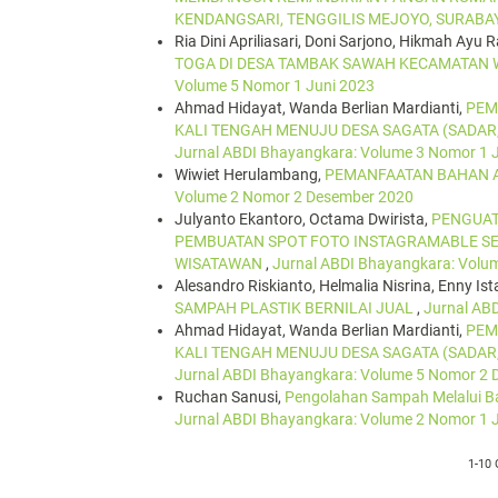
KENDANGSARI, TENGGILIS MEJOYO, SURABA
Ria Dini Apriliasari, Doni Sarjono, Hikmah Ayu
TOGA DI DESA TAMBAK SAWAH KECAMATAN
Volume 5 Nomor 1 Juni 2023
Ahmad Hidayat, Wanda Berlian Mardianti,
PEM
KALI TENGAH MENUJU DESA SAGATA (SADA
Jurnal ABDI Bhayangkara: Volume 3 Nomor 1 
Wiwiet Herulambang,
PEMANFAATAN BAHAN A
Volume 2 Nomor 2 Desember 2020
Julyanto Ekantoro, Octama Dwirista,
PENGUAT
PEMBUATAN SPOT FOTO INSTAGRAMABLE S
WISATAWAN
,
Jurnal ABDI Bhayangkara: Volu
Alesandro Riskianto, Helmalia Nisrina, Enny Ist
SAMPAH PLASTIK BERNILAI JUAL
,
Jurnal AB
Ahmad Hidayat, Wanda Berlian Mardianti,
PEM
KALI TENGAH MENUJU DESA SAGATA (SADA
Jurnal ABDI Bhayangkara: Volume 5 Nomor 2
Ruchan Sanusi,
Pengolahan Sampah Melalui B
Jurnal ABDI Bhayangkara: Volume 2 Nomor 1 
1-10 