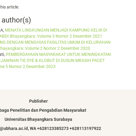
his article.
 author(s)
RA,
MENATA LINGKUNGAN MENJADI KAMPUNG KELIR DI
 ABDI Bhayangkara: Volume 3 Nomor 2 Desember 2021
NG DENGAN MENGHIAS FASILITAS UMUM DI KELURAHAN
Bhayangkara: Volume 2 Nomor 2 Desember 2020
ti,
PEMBERDAYAAN MASYARAKAT UNTUK MENINGKATAN
NINAN TIE DYE & KLOBUT DI DUSUN MRASIH PACET
ume 5 Nomor 2 Desember 2023
Publisher
aga Penelitian dan Pengabdian Masyarakat
Universitas Bhayangkara Surabaya
pm@ubhara.ac.id, WA +628123385273 +628113197922