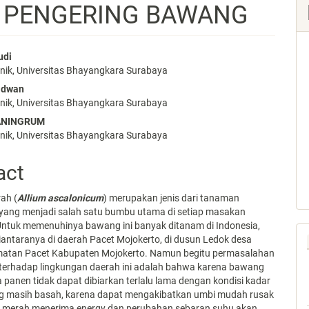
 PENGERING BAWANG
udi
knik, Universitas Bhayangkara Surabaya
e
idwan
nt
knik, Universitas Bhayangkara Surabaya
ANINGRUM
knik, Universitas Bhayangkara Surabaya
act
ah (
Allium ascalonicum
) merupakan jenis dari tanaman
a yang menjadi salah satu bumbu utama di setiap masakan
Untuk memenuhinya bawang ini banyak ditanam di Indonesia,
iantaranya di daerah Pacet Mojokerto, di dusun Ledok desa
atan Pacet Kabupaten Mojokerto. Namun begitu permasalahan
i terhadap lingkungan daerah ini adalah bahwa karena bawang
panen tidak dapat dibiarkan terlalu lama dengan kondisi kadar
ng masih basah, karena dapat mengakibatkan umbi mudah rusak
merah menerima energy dan perubahan sebaran suhu akan