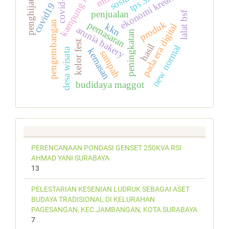
kampung kelor
penghijauan
covid-19
ekonomi kreatif
tps 3r
covid19
penjualan
lalat bsf
pengembangan
produk
pemasaran
kkn
pada era digital
arunia bakery
peningkatan
kelor fest
hasil
new normal
desa wisata
kemasan
sampah
budidaya maggot
PERENCANAAN PONDASI GENSET 250KVA RSI
AHMAD YANI SURABAYA
13
PELESTARIAN KESENIAN LUDRUK SEBAGAI ASET
BUDAYA TRADISIONAL DI KELURAHAN
PAGESANGAN, KEC.JAMBANGAN, KOTA SURABAYA
7