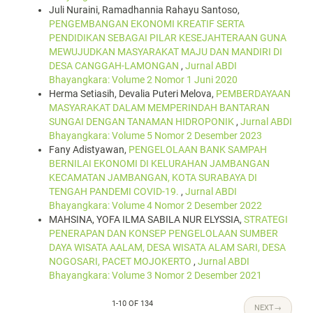
Juli Nuraini, Ramadhannia Rahayu Santoso,
PENGEMBANGAN EKONOMI KREATIF SERTA
PENDIDIKAN SEBAGAI PILAR KESEJAHTERAAN GUNA
MEWUJUDKAN MASYARAKAT MAJU DAN MANDIRI DI
DESA CANGGAH-LAMONGAN
,
Jurnal ABDI
Bhayangkara: Volume 2 Nomor 1 Juni 2020
Herma Setiasih, Devalia Puteri Melova,
PEMBERDAYAAN
MASYARAKAT DALAM MEMPERINDAH BANTARAN
SUNGAI DENGAN TANAMAN HIDROPONIK
,
Jurnal ABDI
Bhayangkara: Volume 5 Nomor 2 Desember 2023
Fany Adistyawan,
PENGELOLAAN BANK SAMPAH
BERNILAI EKONOMI DI KELURAHAN JAMBANGAN
KECAMATAN JAMBANGAN, KOTA SURABAYA DI
TENGAH PANDEMI COVID-19.
,
Jurnal ABDI
Bhayangkara: Volume 4 Nomor 2 Desember 2022
MAHSINA, YOFA ILMA SABILA NUR ELYSSIA,
STRATEGI
PENERAPAN DAN KONSEP PENGELOLAAN SUMBER
DAYA WISATA AALAM, DESA WISATA ALAM SARI, DESA
NOGOSARI, PACET MOJOKERTO
,
Jurnal ABDI
Bhayangkara: Volume 3 Nomor 2 Desember 2021
1-10 OF 134
NEXT
→