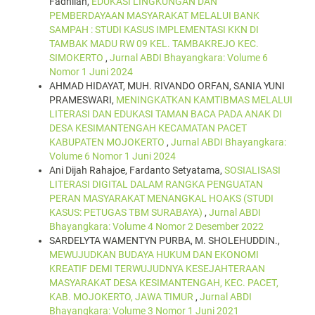
Fadhilah,
EDUKASI LINGKUNGAN DAN
PEMBERDAYAAN MASYARAKAT MELALUI BANK
SAMPAH : STUDI KASUS IMPLEMENTASI KKN DI
TAMBAK MADU RW 09 KEL. TAMBAKREJO KEC.
SIMOKERTO
,
Jurnal ABDI Bhayangkara: Volume 6
Nomor 1 Juni 2024
AHMAD HIDAYAT, MUH. RIVANDO ORFAN, SANIA YUNI
PRAMESWARI,
MENINGKATKAN KAMTIBMAS MELALUI
LITERASI DAN EDUKASI TAMAN BACA PADA ANAK DI
DESA KESIMANTENGAH KECAMATAN PACET
KABUPATEN MOJOKERTO
,
Jurnal ABDI Bhayangkara:
Volume 6 Nomor 1 Juni 2024
Ani Dijah Rahajoe, Fardanto Setyatama,
SOSIALISASI
LITERASI DIGITAL DALAM RANGKA PENGUATAN
PERAN MASYARAKAT MENANGKAL HOAKS (STUDI
KASUS: PETUGAS TBM SURABAYA)
,
Jurnal ABDI
Bhayangkara: Volume 4 Nomor 2 Desember 2022
SARDELYTA WAMENTYN PURBA, M. SHOLEHUDDIN.,
MEWUJUDKAN BUDAYA HUKUM DAN EKONOMI
KREATIF DEMI TERWUJUDNYA KESEJAHTERAAN
MASYARAKAT DESA KESIMANTENGAH, KEC. PACET,
KAB. MOJOKERTO, JAWA TIMUR
,
Jurnal ABDI
Bhayangkara: Volume 3 Nomor 1 Juni 2021