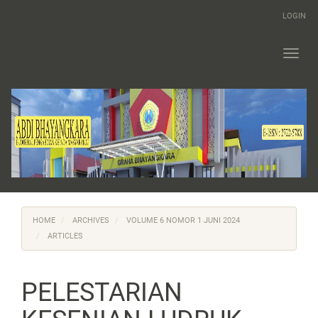
Main
LOGIN
Navigation
Main
Content
Toggl
Sidebar
navig
HOME
ARCHIVES
VOLUME 6 NOMOR 1 JUNI 2024
ARTICLES
PELESTARIAN