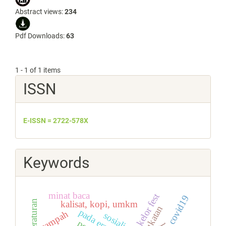
Abstract views:
234
Pdf Downloads:
63
1 - 1 of 1 items
ISSN
E-ISSN = 2722-578X
Keywords
minat baca
kelor fest
covid19
peraturan
kalisat, kopi, umkm
sampah
sosialisasi