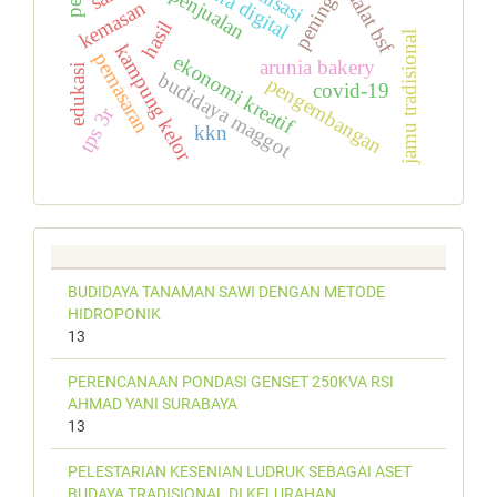
peningkatan
pada era digital
penjualan
lalat bsf
kemasan
hasil
jamu tradisional
kampung kelor
pemasaran
ekonomi kreatif
arunia bakery
edukasi
budidaya maggot
pengembangan
covid-19
tps 3r
kkn
BUDIDAYA TANAMAN SAWI DENGAN METODE
HIDROPONIK
13
PERENCANAAN PONDASI GENSET 250KVA RSI
AHMAD YANI SURABAYA
13
PELESTARIAN KESENIAN LUDRUK SEBAGAI ASET
BUDAYA TRADISIONAL DI KELURAHAN