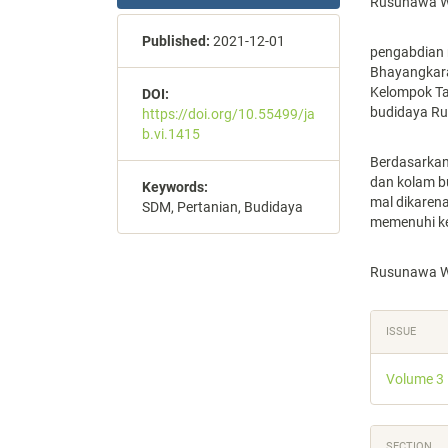
Rusunawa W
Published:
2021-12-01
pengabdian 
Bhayangkara
Kelompok Ta
DOI:
budidaya R
https://doi.org/10.55499/ja
b.vi.1415
Berdasarkan
dan kolam b
Keywords:
mal dikaren
SDM, Pertanian, Budidaya
memenuhi k
Rusunawa W
Articl
ISSUE
Detail
Volume 3
SECTION