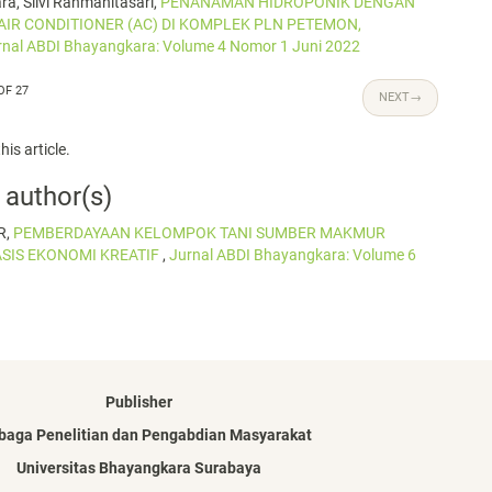
a, Silvi Rahmanitasari,
PENANAMAN HIDROPONIK DENGAN
IR CONDITIONER (AC) DI KOMPLEK PLN PETEMON,
rnal ABDI Bhayangkara: Volume 4 Nomor 1 Juni 2022
OF 27
NEXT
→
his article.
 author(s)
R,
PEMBERDAYAAN KELOMPOK TANI SUMBER MAKMUR
IS EKONOMI KREATIF
,
Jurnal ABDI Bhayangkara: Volume 6
Publisher
aga Penelitian dan Pengabdian Masyarakat
Universitas Bhayangkara Surabaya