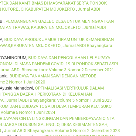
PTEK DAN KAMTIBMAS DI MASYARAKAT SERTA PONDOK
N KUTOREJO, KABUPATEN MOJOKERTO
,
Jurnal ABDI
B.,
PEMBANGUNAN GAZEBO DESA UNTUK MENINGKATKAN
AMATAN TRAWAS, KABUPATEN MOJOKERTO
,
Jurnal ABDI
A,
BUDIDAYA PRODUK JAMUR TIRAM UNTUK KEMANDIRIAN
RAWAS,KABUPATEN MOJOKERTO
,
Jurnal ABDI Bhayangkara:
IDYANINGRUM,
BUDIDAYA DAN PENGOLAHAN LELE UPAYA
OMI DI MASA PANDEMI COVID -19 DI PONDOK SEDATI ASRI
Jurnal ABDI Bhayangkara: Volume 3 Nomor 2 Desember 2021
ania,
BUDIDAYA TANAMAN SAWI DENGAN METODE
me 2 Nomor 1 Juni 2020
 Ayusia Mahadewi,
OPTIMALISASI VERTIKULUR DALAM
 TANGGA DAERAH PERKOTAAN DI KELURAHAN
YA
,
Jurnal ABDI Bhayangkara: Volume 5 Nomor 1 Juni 2023
UM DAN BUDIDAYA TOGA DI DESA TEMPURAN KEC. SUKO
 Volume 6 Nomor 1 Juni 2024
RDAYAAN CINTA LINGKUNGAN DAN PEMBERDAYAAN CINTA
LUARGA DI DUSUN GALENGLO, DESA KESIMANTENGAH,
O
,
Jurnal ABDI Bhayangkara: Volume 5 Nomor 2 Desember 2023