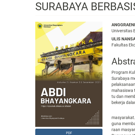
SURABAYA BERBASI
Article
Main
ANGGRAENI
Universitas
Sidebar
Articl
ULIS NANS
Conte
Fakultas Ek
Abstr
Program Kul
Surabaya m
pelaksanaan
mahasiswa 
tu dan memb
bekerja dal
masyarakat
guna memban
raan masyar
PDF