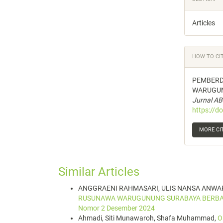
Articles
HOW TO CI
PEMBERD
WARUGUN
Jurnal A
https://d
MORE CI
Similar Articles
ANGGRAENI RAHMASARI, ULIS NANSA ANWA
RUSUNAWA WARUGUNUNG SURABAYA BERBAS
Nomor 2 Desember 2024
Ahmadi, Siti Munawaroh, Shafa Muhammad,
O