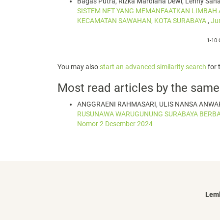
Bagas Putra, Rizka Mardiana Dewi, Lenny Sahar
SISTEM NFT YANG MEMANFAATKAN LIMBAH A
KECAMATAN SAWAHAN, KOTA SURABAYA
,
Ju
1-10 
You may also
start an advanced similarity search
for t
Most read articles by the same
ANGGRAENI RAHMASARI, ULIS NANSA ANWA
RUSUNAWA WARUGUNUNG SURABAYA BERBAS
Nomor 2 Desember 2024
Lemb