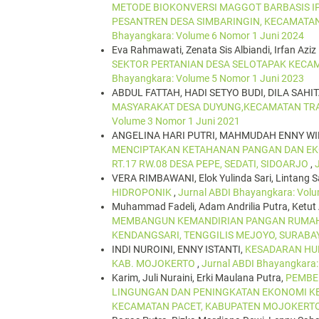
METODE BIOKONVERSI MAGGOT BARBASIS I
PESANTREN DESA SIMBARINGIN, KECAMATA
Bhayangkara: Volume 6 Nomor 1 Juni 2024
Eva Rahmawati, Zenata Sis Albiandi, Irfan Aziz 
SEKTOR PERTANIAN DESA SELOTAPAK KEC
Bhayangkara: Volume 5 Nomor 1 Juni 2023
ABDUL FATTAH, HADI SETYO BUDI, DILA SAHIT
MASYARAKAT DESA DUYUNG,KECAMATAN T
Volume 3 Nomor 1 Juni 2021
ANGELINA HARI PUTRI, MAHMUDAH ENNY W
MENCIPTAKAN KETAHANAN PANGAN DAN EKON
RT.17 RW.08 DESA PEPE, SEDATI, SIDOARJO
,
VERA RIMBAWANI, Elok Yulinda Sari, Lintang S
HIDROPONIK
,
Jurnal ABDI Bhayangkara: Volu
Muhammad Fadeli, Adam Andrilia Putra, Ketut
MEMBANGUN KEMANDIRIAN PANGAN RUMAH
KENDANGSARI, TENGGILIS MEJOYO, SURABA
INDI NUROINI, ENNY ISTANTI,
KESADARAN HUK
KAB. MOJOKERTO
,
Jurnal ABDI Bhayangkara:
Karim, Juli Nuraini, Erki Maulana Putra,
PEMBE
LINGUNGAN DAN PENINGKATAN EKONOMI KE
KECAMATAN PACET, KABUPATEN MOJOKERT