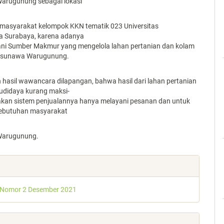
arugunung sebagai lokasi
masyarakat kelompok KKN tematik 023 Universitas
 Surabaya, karena adanya
ni Sumber Makmur yang mengelola lahan pertanian dan kolam
usunawa Warugunung.
 hasil wawancara dilapangan, bahwa hasil dari lahan pertanian
udidaya kurang maksi-
akan sistem penjualannya hanya melayani pesanan dan untuk
ebutuhan masyarakat
arugunung.
e
s
 Nomor 2 Desember 2021