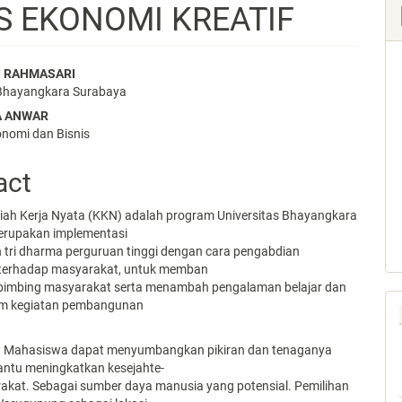
S EKONOMI KREATIF
 RAHMASARI
 Bhayangkara Surabaya
e
A ANWAR
nt
onomi dan Bisnis
act
iah Kerja Nyata (KKN) adalah program Universitas Bhayangkara
erupakan implementasi
 tri dharma perguruan tinggi dengan cara pengabdian
terhadap masyarakat, untuk memban
imbing masyarakat serta menambah pengalaman belajar dan
am kegiatan pembangunan
. Mahasiswa dapat menyumbangkan pikiran dan tenaganya
tu meningkatkan kesejahte-
akat. Sebagai sumber daya manusia yang potensial. Pemilihan