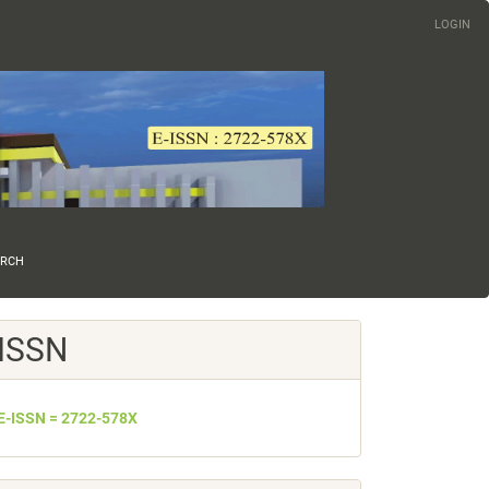
LOGIN
ARCH
ISSN
E-ISSN = 2722-578X