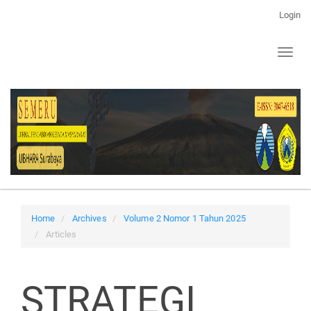
Main
Login
Navigation
Main
Toggl
Content
naviga
Sidebar
Home
Archives
Volume 2 Nomor 1 Tahun 2025
Articles
STRATEGI