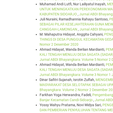
Muhamad Andi Lutfi, Nur Lailiyatul Inayah,
MEN
UNTUK MENINGKATKAN PEREKONOMIAN MAS
KABUPATEN SIDOARJO
,
Jurnal ABDI Bhayang
Juli Nuraini, Ramadhannia Rahayu Santoso,
P
SEBAGAI PILAR KESEJAHTERAAN GUNA MEW
CANGGAH-LAMONGAN
,
Jurnal ABDI Bhayang
M. Mahaputra Hidayat, Anggita Cahyani,
PENG
THINGS DI DESA PUNGGUL KECAMATAN GED
Nomor 2 Desember 2020
Ahmad Hidayat, Wanda Berlian Mardianti,
PEM
KALI TENGAH MENUJU DESA SAGATA (SADA
Jurnal ABDI Bhayangkara: Volume 5 Nomor 2
Ahmad Hidayat, Wanda Berlian Mardianti,
PEM
KALI TENGAH MENUJU DESA SAGATA (SADA
Jurnal ABDI Bhayangkara: Volume 3 Nomor 1 
Dinar Safitri Sujanah, Isrotin Zulfah,
MENGEMBA
MASYARAKAT DESA SELOTAPAK SEBAGAI U
Bhayangkara: Volume 2 Nomor 2 Desember 20
Farkhan Yoga Herwandra, Fadeli,
Pengembanga
Banjar Kecamatan Candi-Sidoarjo
,
Jurnal ABD
Yossy Wahyu Pratama, Novi Widya Sari,
PENG
DAN PEMBERIAN PENYULUHAN TENTANG MEL