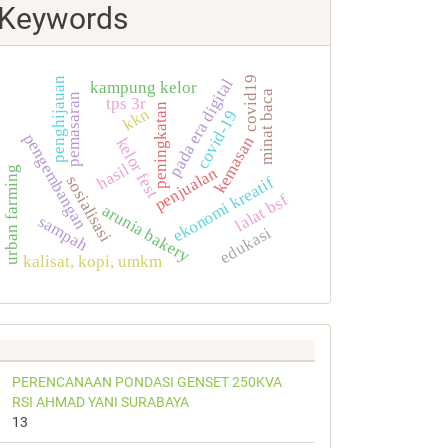
Keywords
covid19
penghijauan
pada era digital
kampung kelor
minat baca
pemasaran
tps 3r
peningkatan
kkn
covid-19
pengembangan
kemasan
kelor fest
hasil
penjualan
urban farming
ekonomi kreatif
sosialisasi
lalat bsf
arunia bakery
sampah
edukasi
kalisat, kopi, umkm
PERENCANAAN PONDASI GENSET 250KVA
RSI AHMAD YANI SURABAYA
13