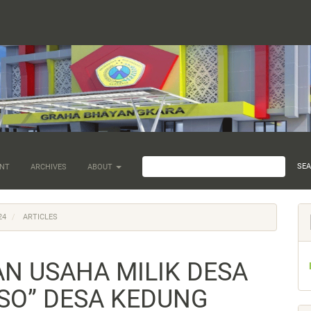
SE
NT
ARCHIVES
ABOUT
24
ARTICLES
AN USAHA MILIK DESA
SO” DESA KEDUNG