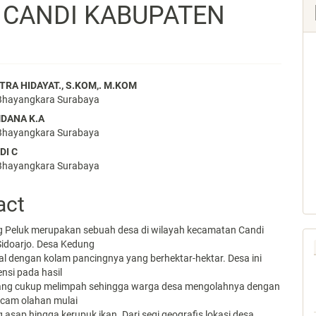
 CANDI KABUPATEN
RA HIDAYAT., S.KOM,. M.KOM
 Bhayangkara Surabaya
e
DANA K.A
nt
 Bhayangkara Surabaya
DI C
 Bhayangkara Surabaya
act
 Peluk merupakan sebuah desa di wilayah kecamatan Candi
idoarjo. Desa Kedung
al dengan kolam pancingnya yang berhektar-hektar. Desa ini
ensi pada hasil
ang cukup melimpah sehingga warga desa mengolahnya dengan
cam olahan mulai
 asap hingga kerupuk ikan. Dari segi geografis lokasi desa