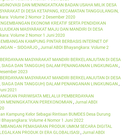
GINOVASI DAN MENINGKATKAN BADAN USAHA MILIK DESA
YARAKAT DI DESA KETAPANG, KECAMATAN TANGGULANGIN,
kara: Volume 2 Nomor 2 Desember 2020
ENGEMBANGAN EKONOMI KREATIF SERTA PENDIDIKAN
UJUDKAN MASYARAKAT MAJU DAN MANDIRI DI DESA
kara: Volume 2 Nomor 1 Juni 2020
EMBANGAN KAMPUNG PINTAR BERBASIS INTERNET OF
ANGAN – SIDOARJO
,
Jurnal ABDI Bhayangkara: Volume 2
BERDAYAAN MASYARAKAT MANDIRI BERKELANJUTAN DI DESA
R, SIAGA DAN TANGGUH) DALAM PENANGANAN LINGKUNGAN
,
 Desember 2023
BERDAYAAN MASYARAKAT MANDIRI BERKELANJUTAN DI DESA
R, SIAGA DAN TANGGUH) DALAM PENANGANAN LINGKUNGAN
,
Juni 2021
NGKAN PARIWISATA MELALUI PEMBERDAYAAN
PAYA MENINGKATKAN PEREKONOMIAN
,
Jurnal ABDI
20
n Kampung Kelor Sebagai Rintisan BUMDES Desa Durung
I Bhayangkara: Volume 4 Nomor 1 Juni 2022
EMBANGAN PEMASARAN PRODUK UMKM SECARA DIGITAL
EGALKAN PRODUK DI ERA GLOBALISASI
,
Jurnal ABDI