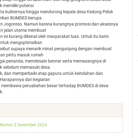
 memiliki potensi
ta kulinernya hingga mendorong kepala desa Kedung Peluk
irikan BUMDES berupa
n Jogoreso. Namun karena kurangnya promosi dan aksesnya
ari jalan utama membuat
ini kurang dikenal oleh masyarakat luas. Untuk itu kami
ntuk mengoptimalkan
sebut supaya menarik minat pengunjung dengan membuat
epan pintu masuk rumah
ai penanda, memdesain benner serta memasangnya di
tik sebelum memasuki desa
k, dan memperbaiki atap gapura untuk keindahan dan
. Harapannya dari kegiatan
n membawa peruabahan besar terhadap BUMDES di desa
k.
e
s
 Nomor 2 Desember 2024