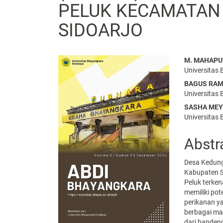
PELUK KECAMATAN
SIDOARJO
Article
Main
M. MAHAPUT
Universitas
Sidebar
Articl
BAGUS RAM
Conte
Universitas
SASHA MEY
Universitas
Abstr
Desa Kedung
Kabupaten S
Peluk terken
memiliki pot
perikanan y
berbagai ma
dari bandeng