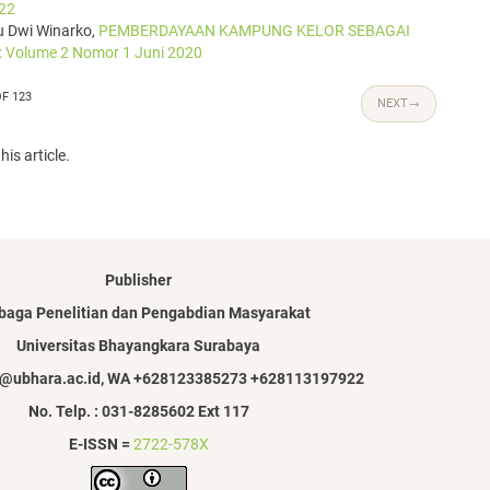
22
ru Dwi Winarko,
PEMBERDAYAAN KAMPUNG KELOR SEBAGAI
: Volume 2 Nomor 1 Juni 2020
OF 123
NEXT
→
his article.
Publisher
aga Penelitian dan Pengabdian Masyarakat
Universitas Bhayangkara Surabaya
pm@ubhara.ac.id, WA +628123385273 +628113197922
No. Telp. : 031-8285602 Ext 117
E-ISSN =
2722-578X