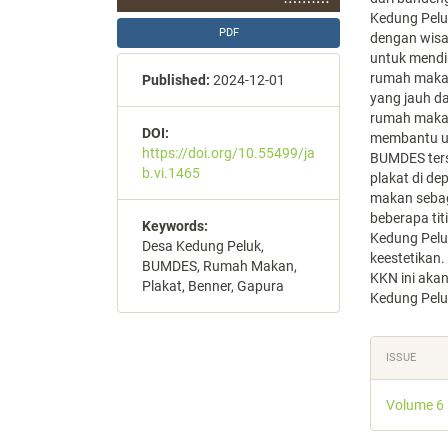
Kedung Peluk
PDF
dengan wisa
untuk mend
rumah maka
Published:
2024-12-01
yang jauh d
rumah makan 
DOI:
membantu u
https://doi.org/10.55499/ja
BUMDES ter
b.vi.1465
plakat di d
makan sebag
beberapa ti
Keywords:
Kedung Pelu
Desa Kedung Peluk,
keestetikan
BUMDES, Rumah Makan,
KKN ini aka
Plakat, Benner, Gapura
Kedung Pelu
Articl
ISSUE
Detail
Volume 6