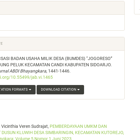
TE
SASI BADAN USAHA MILIK DESA (BUMDES) “JOGORESO”
DUNG PELUK KECAMATAN CANDI KABUPATEN SIDOARJO.
urnal ABDI Bhayangkara
, 1441-1446.
oi.org/10.55499/jab.vi.1465
TATION FORMATS
DOWNLOAD CITATION
 Vicinthia Veren Sudrajat,
PEMBERDAYAAN UMKM DAN
 DUSUN KLUWIH DESA SIMBARINGIN, KECAMATAN KUTOREJO,
ngkara: Volume 5 Nomor 1 Juni 2023