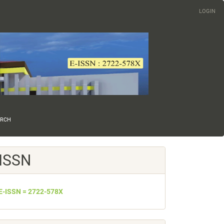
LOGIN
ARCH
ISSN
E-ISSN = 2722-578X