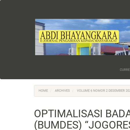
Main
Navigation
Main
Content
Sidebar
CURRE
HOME
ARCHIVES
VOLUME 6 NOMOR 2 DESEMBER 20
OPTIMALISASI BAD
(BUMDES) “JOGORE