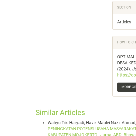
SECTION
Articles
HOW TO CI
OPTIMALI
DESA KE
(2024).
J
https://d
MORE CI
Similar Articles
Wahyu Tris Haryadi, Haviz Maulvi Nazir Ahmad,
PENINGKATAN POTENSI USAHA MASYARAKAT
KABUPATEN MOJOKERTO
,
Jurnal ABDI Bhaya