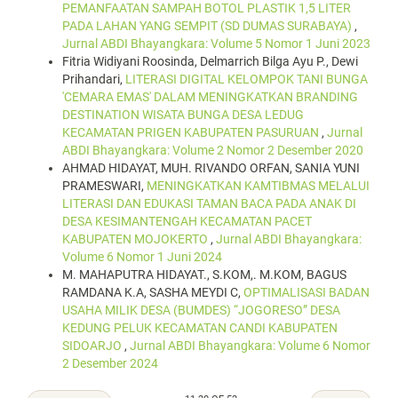
PEMANFAATAN SAMPAH BOTOL PLASTIK 1,5 LITER
PADA LAHAN YANG SEMPIT (SD DUMAS SURABAYA)
,
Jurnal ABDI Bhayangkara: Volume 5 Nomor 1 Juni 2023
Fitria Widiyani Roosinda, Delmarrich Bilga Ayu P., Dewi
Prihandari,
LITERASI DIGITAL KELOMPOK TANI BUNGA
'CEMARA EMAS' DALAM MENINGKATKAN BRANDING
DESTINATION WISATA BUNGA DESA LEDUG
KECAMATAN PRIGEN KABUPATEN PASURUAN
,
Jurnal
ABDI Bhayangkara: Volume 2 Nomor 2 Desember 2020
AHMAD HIDAYAT, MUH. RIVANDO ORFAN, SANIA YUNI
PRAMESWARI,
MENINGKATKAN KAMTIBMAS MELALUI
LITERASI DAN EDUKASI TAMAN BACA PADA ANAK DI
DESA KESIMANTENGAH KECAMATAN PACET
KABUPATEN MOJOKERTO
,
Jurnal ABDI Bhayangkara:
Volume 6 Nomor 1 Juni 2024
M. MAHAPUTRA HIDAYAT., S.KOM,. M.KOM, BAGUS
RAMDANA K.A, SASHA MEYDI C,
OPTIMALISASI BADAN
USAHA MILIK DESA (BUMDES) “JOGORESO” DESA
KEDUNG PELUK KECAMATAN CANDI KABUPATEN
SIDOARJO
,
Jurnal ABDI Bhayangkara: Volume 6 Nomor
2 Desember 2024