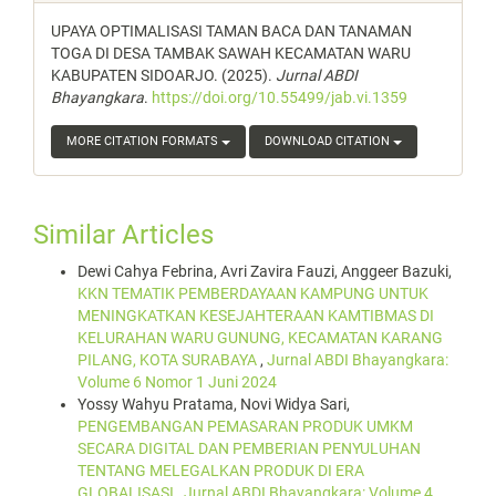
UPAYA OPTIMALISASI TAMAN BACA DAN TANAMAN
TOGA DI DESA TAMBAK SAWAH KECAMATAN WARU
KABUPATEN SIDOARJO. (2025).
Jurnal ABDI
Bhayangkara
.
https://doi.org/10.55499/jab.vi.1359
MORE CITATION FORMATS
DOWNLOAD CITATION
Similar Articles
Dewi Cahya Febrina, Avri Zavira Fauzi, Anggeer Bazuki,
KKN TEMATIK PEMBERDAYAAN KAMPUNG UNTUK
MENINGKATKAN KESEJAHTERAAN KAMTIBMAS DI
KELURAHAN WARU GUNUNG, KECAMATAN KARANG
PILANG, KOTA SURABAYA
,
Jurnal ABDI Bhayangkara:
Volume 6 Nomor 1 Juni 2024
Yossy Wahyu Pratama, Novi Widya Sari,
PENGEMBANGAN PEMASARAN PRODUK UMKM
SECARA DIGITAL DAN PEMBERIAN PENYULUHAN
TENTANG MELEGALKAN PRODUK DI ERA
GLOBALISASI
,
Jurnal ABDI Bhayangkara: Volume 4