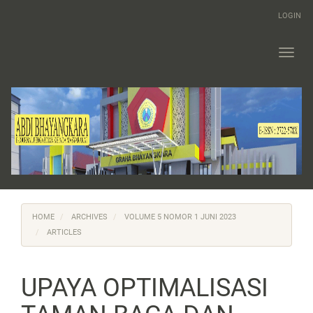
Main
LOGIN
Navigation
Main
Content
Toggl
Sidebar
navig
HOME
ARCHIVES
VOLUME 5 NOMOR 1 JUNI 2023
ARTICLES
UPAYA OPTIMALISASI