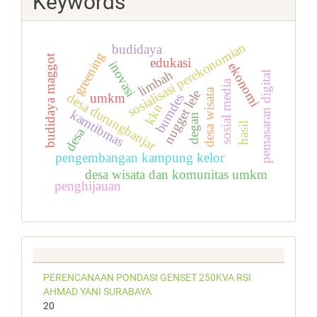
Keywords
sosialisasi perekonomian
budidaya
greening
budidaya maggot
edukasi
inovasi
ekonomi
limbah
pemasaran digital
sosial media
desa wisata
nugget lele
desa durungbanjar
umkm
bumdes
kkn
kamtibmas
degan
hasil
desa
pengembangan kampung kelor
desa wisata dan komunitas umkm
penghijauan
PERENCANAAN PONDASI GENSET 250KVA RSI
AHMAD YANI SURABAYA
20