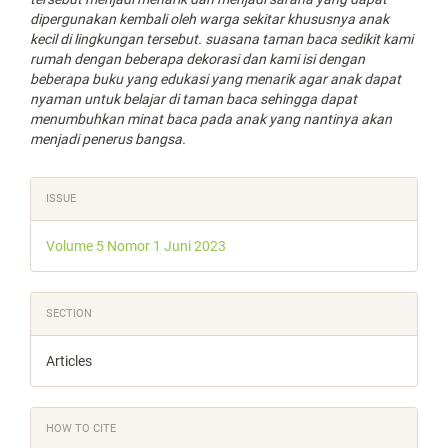
dipergunakan kembali oleh warga sekitar khususnya anak
kecil di lingkungan tersebut. suasana taman baca sedikit kami
rumah dengan beberapa dekorasi dan kami isi dengan
beberapa buku yang edukasi yang menarik agar anak dapat
nyaman untuk belajar di taman baca sehingga dapat
menumbuhkan minat baca pada anak yang nantinya akan
menjadi penerus bangsa.
Article
ISSUE
Details
Volume 5 Nomor 1 Juni 2023
SECTION
Articles
HOW TO CITE