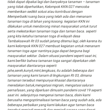
tidak dapat dipakai lagi dan banyaknya tanaman – tanaman
yang tidak diperhatikan, Kelompok KKN 027 mencoba
memberikan sedikit solusi atau kontribusi dengan
Memperbaiki ruang baca yang telah ada dan menanam
tanaman toga di lahan yang kosong. kegiatan KKN ini
dilakukan untuk mendorong minat masyarakat untuk turut
serta melestarikan tanaman toga dan taman baca. seperti
yang kita ketahui tamanan toga di wilayah desa
Tambaksawah Rt 03 sudah jatang ditemui lagi, oleh karena itu
kami kelompok KKN 027 membuat kegiatan untuk menanam
tanaman toga agar nantinya juga dapat berguna bagi
masyarakat sekitar. Dalam situasi pandemi seperti saat ini,
kami berfikir bahwa tamanan toga sangat diperlukan oleh
masyarakat diantaranya seperti
jahe,sereh,kunyit,mint,lengkuas, itu adalah beberapa dari
tamanan yang kami tanam di lingkungan Rt 03, dimana
tamanan tersebut mempunyai khasiat diantaranya
meredakan batuk,mengatasi migrain, mengatasi saluran
pernafasan, yang diperluan dimusim pandemi covid 19 seperti
saat ini. selanjutnya mengenai taman baca, disini kami
berusaha mengoptimalisasi taman baca yang sudah ada, ada
beberapa perbaikan yang kami lakukan agar taman baca
tersebut menjadi menarik dan menjadi sarana yang dapat