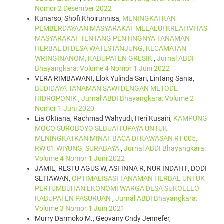
Nomor 2 Desember 2022
Kunarso, Shofi Khoirunnisa,
MENINGKATKAN
PEMBERDAYAAN MASYARAKAT MELALUI KREATIVITAS
MASYARAKAT TENTANG PENTINGNYA TANAMAN
HERBAL DI DESA WATESTANJUNG, KECAMATAN
WRINGINANOM, KABUPATEN GRESIK
,
Jurnal ABDI
Bhayangkara: Volume 4 Nomor 1 Juni 2022
VERA RIMBAWANI, Elok Yulinda Sari, Lintang Sania,
BUDIDAYA TANAMAN SAWI DENGAN METODE
HIDROPONIK
,
Jurnal ABDI Bhayangkara: Volume 2
Nomor 1 Juni 2020
Lia Oktiana, Rachmad Wahyudi, Heri Kusairi,
KAMPUNG
MOCO SUROBOYO SEBUAH UPAYA UNTUK
MENINGKATKAN MINAT BACA DI KAWASAN RT 005,
RW 01 WIYUNG, SURABAYA
,
Jurnal ABDI Bhayangkara:
Volume 4 Nomor 1 Juni 2022
JAMIL, RESTU AGUS W, ASFINNA R, NUR INDAH F, DODI
SETIAWAN,
OPTIMALISASI TANAMAN HERBAL UNTUK
PERTUMBUHAN EKONOMI WARGA DESA SUKOLELO
KABUPATEN PASURUAN
,
Jurnal ABDI Bhayangkara:
Volume 3 Nomor 1 Juni 2021
Murry Darmoko M., Geovany Cndy Jennefer,