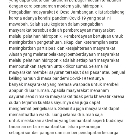
yang dapat ditata dan ditanami berbagai macam tumbuhan
dengan cara penanaman modern yaitu hidroponik.
Pengabdian masyarakat di Desa Jambangan, dilatarbelakangi
karena adanya kondisi pandemi Covid-19 yang saat ini
mewabah. Salah satu kegiatan dalam pengabdian
masyarakat tersebut adalah pemberdayaan masyarakat
melalui pelatihan hidroponik. Pemberdayaan bertujuan untuk
meningkatkan pengetahuan, sikap, dan keterampilan serta
meningkatkan partisipasi dan kesejahteraan masyarakat.
Alasan yang melatar belakangi pemberdayaan masyarakat
melalui pelatihan hidroponik adalah setiap hari masyarakat
membutuhkan sayuran untuk dikonsumsi. Selama ini
masyarakat membeli sayuran tersebut dari pasar atau penjual
keliling namun di masa pandemi Covid-19 tentunya
banyak masyarakat yang merasa waspada untuk membeli
apapun di luar rumah. Apabila masyarakat menanam
sayuran sendiri maka masyarakat tidak perlu khawatir karena
sudah terjamin kualitas sayurnya dan juga dapat
menghemat pengeluaran. Selain itu juga masyarakat dapat
memanfaatkan waktu luang selama di rumah saja
untuk melakukan aktivitas yang bermanfaat seperti budidaya
tanaman serta memanfaatkan lahan pekarangan
sebagai sumber pangan dan sumber pendapatan keluarga