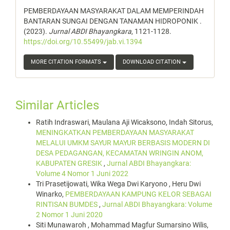
PEMBERDAYAAN MASYARAKAT DALAM MEMPERINDAH
BANTARAN SUNGAI DENGAN TANAMAN HIDROPONIK .
(2023).
Jurnal ABDI Bhayangkara
, 1121-1128.
https://doi.org/10.55499/jab.vi.1394
MORE CITATION FORMATS
DOWNLOAD CITATION
Similar Articles
Ratih Indraswari, Maulana Aji Wicaksono, Indah Sitorus,
MENINGKATKAN PEMBERDAYAAN MASYARAKAT
MELALUI UMKM SAYUR MAYUR BERBASIS MODERN DI
DESA PEDAGANGAN, KECAMATAN WRINGIN ANOM,
KABUPATEN GRESIK
,
Jurnal ABDI Bhayangkara:
Volume 4 Nomor 1 Juni 2022
Tri Prasetijowati, Wika Wega Dwi Karyono , Heru Dwi
Winarko,
PEMBERDAYAAN KAMPUNG KELOR SEBAGAI
RINTISAN BUMDES
,
Jurnal ABDI Bhayangkara: Volume
2 Nomor 1 Juni 2020
Siti Munawaroh , Mohammad Magfur Sumarsino Wilis,