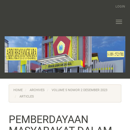
Main
LOGIN
Navigation
Main
Content
Toggl
Sidebar
navig
HOME
ARCHIVES
VOLUME 5 NOMOR 2 DESEMBER 2023
ARTICLES
PEMBERDAYAAN