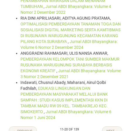
PENAMBAHAN WAWASAN DALAM MENANAM
TUMBUHAN
,
Jurnal ABDI Bhayangkara: Volume 4
Nomor 2 Desember 2022
RIA DINI APRILIASARI, ADITYA AGUNG PRATAMA,
OPTIMALISASI PEMBERDAYAAN TANAMAN TOGA DAN
SOSIALISASI DIGITAL MARKETING SERTA KAMTIBMAS
DI RUSUNAWA WARUGUNUNG KECAMATAN KARANG
PILANG KOTA SURABAYA
,
Jurnal ABDI Bhayangkara:
Volume 6 Nomor 2 Desember 2024
ANGGRAENI RAHMASARI, ULIS NANSA ANWAR,
PEMBERDAYAAN KELOMPOK TANI SUMBER MAKMUR
RUSUNAWA WARUGUNUNG SURABAYA BERBASIS
EKONOMI KREATIF
,
Jurnal ABDI Bhayangkara: Volume
3 Nomor 2 Desember 2021
Indawati, Chusnul Abady, Maharani, Ainul Qolbi
Fadhilah,
EDUKASI LINGKUNGAN DAN
PEMBERDAYAAN MASYARAKAT MELALUI BANK
SAMPAH : STUDI KASUS IMPLEMENTASI KKN DI
TAMBAK MADU RW 09 KEL. TAMBAKREJO KEC.
SIMOKERTO
,
Jurnal ABDI Bhayangkara: Volume 6
Nomor 1 Juni 2024
11-20 OF 139