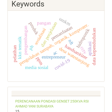
Keywords
umkm
pangan
dan penjelasan
produk
pengolahan sampah, organik, komposter.
pemanfaatan
pengembangan
sosialisasi
hidroponik
data kependudukan
kkn tematik
nft
aplikasi
handsanitizer
ph
pelatihan
cctv
desa watestanjung
ac
entrepreneur
ppm
covid-19
media sosial
PERENCANAAN PONDASI GENSET 250KVA RSI
AHMAD YANI SURABAYA
15