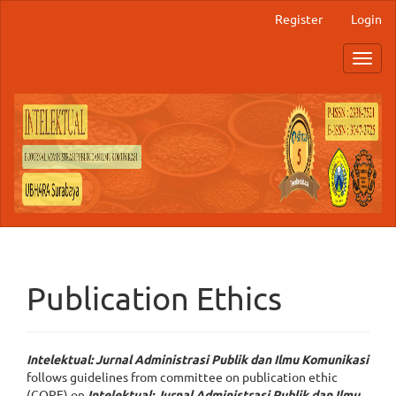
Main
Register
Login
Navigation
Main
Toggl
Content
navig
Sidebar
Publication Ethics
Intelektual: Jurnal Administrasi Publik dan Ilmu Komunikasi
follows guidelines from committee on publication ethic
(COPE) on
Intelektual: Jurnal Administrasi Publik dan Ilmu