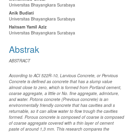
Isi
Universitas Bhayangkara Surabaya
Artikel
Anik Budiati
Utama
Universitas Bhayangkara Surabaya
Haitsam Yamil Aziz
Universitas Bhayangkara Surabaya
Abstrak
ABSTRACT
According to ACI 522R-10, Larvious Concrete, or Pervious
Concrete is defined as concrete that has a slump value
almost close to zero, which is formed from Portland cement,
coarse aggregate, a little or No. fine aggregate, admixture,
and water. Potons concrete (Previous concrete) is an
environmentally friendly concrete that has cavities andi s
returnable, so it can allow water to flow trough the cavities
formed. Porous concrete is composed of coarse is composed
of coarse aggregate covered with a thin layer of cement
paste of around 1,3 mm. This research compares the