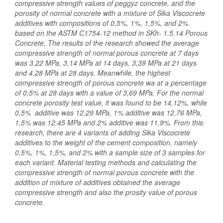
compressive strength values of peggyz concrete, and the
porosity of normal concrete with a mixture of Sika Viscocrete
additives with compositions of 0,5%, 1%, 1,5%, and 2%
based on the ASTM C1754-12 method in SKh- 1.5.14 Porous
Concrete, The results of the research showed the average
compressive strength of normal porous concrete at 7 days
was 3,22 MPa, 3,14 MPa at 14 days, 3,39 MPa at 21 days
and 4,28 MPa at 28 days. Meanwhile, the highest
compressive strength of porous concrete wa at a percentage
of 0,5% at 28 days with a value of 3,69 MPa. For the normal
concrete porosity test value, it was found to be 14,12%, while
0,5% additive was 12,29 MPa, 1% additive was 12,76 MPa,
1,5% was 12,45 MPa and 2% additive was 11,9%. From this
research, there are 4 variants of adding Sika Viscocrete
additives to the weight of the cement composition, namely
0,5%, 1%, 1,5%, and 2% with a sample size of 3 samples for
each variant. Material testing methods and calculating the
compressive strength of normal porous concrete with the
addition of mixture of additives obtained the average
compressive strength and also the prosity value of porous
concrete.