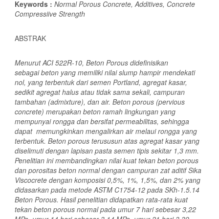
Keywords :
Normal Porous Concrete, Additives, Concrete
Compressiive Strength
ABSTRAK
Menurut ACI 522R-10, Beton Porous didefinisikan
sebagai beton yang memiliki nilai slump hampir mendekati
nol, yang terbentuk dari semen Portland, agregat kasar,
sedikit agregat halus atau tidak sama sekali, campuran
tambahan (admixture), dan air. Beton porous
(pervious
concrete)
merupakan beton ramah lingkungan
yang
mempunyai rongga
dan bersifat permeabilitas
,
sehingga
dapat
memungkinkan mengalirkan air
melaui rongga yang
terbentuk
. Beton porous terususun atas agregat kasar yang
diselimuti dengan lapisan pasta semen tipis sekitar 1,3 mm.
Penelitian ini membandingkan nilai kuat tekan beton porous
dan porositas beton normal dengan campuran zat aditif Sika
Viscocrete dengan komposisi 0,5%, 1%, 1,5%, dan 2% yang
didasarkan pada metode ASTM C1754-12 pada SKh-1.5.14
Beton Porous. Hasil penelitian didapatkan rata-rata kuat
tekan beton porous normal pada umur 7 hari sebesar 3,22
MPa, umur 14 hari sebesar 3,14 MPa, umur 21 hari 3,39