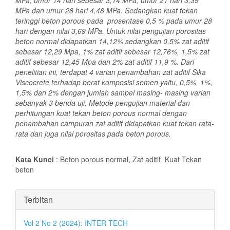
MPa dan umur 28 hari 4,48 MPa. Sedangkan kuat tekan
teringgi beton porous pada prosentase 0,5 % pada umur 28
hari dengan nilai 3,69 MPa.
Untuk nilai pengujian porositas
beton normal didapatkan 14,12% sedangkan 0,5% zat aditif
sebesar 12,29 Mpa, 1% zat aditif sebesar 12,76%, 1,5% zat
aditif sebesar 12,45 Mpa dan 2% zat aditif 11,9 %. Dari
penelitian ini, terdapat 4 varian penambahan zat aditif Sika
Viscocrete terhadap berat komposisi semen yaitu, 0,5%, 1%,
1,5% dan 2% dengan jumlah sampel masing- masing varian
sebanyak 3 benda uji. Metode pengujian material dan
perhitungan kuat tekan beton porous normal dengan
penambahan campuran zat aditif didapatkan kuat tekan rata-
rata dan juga nilai porositas pada beton porous.
Kata Kunci
: Beton porous normal, Zat aditif, Kuat Tekan
beton
Rincian
Terbitan
Artikel
Vol 2 No 2 (2024): INTER TECH