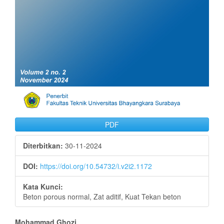
PDF
Diterbitkan:
30-11-2024
DOI:
https://doi.org/10.54732/i.v2i2.1172
Kata Kunci:
Beton porous normal, Zat aditif, Kuat Tekan beton
Mohammad Ghozi