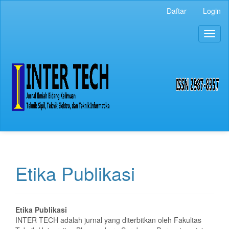
Navigasi
Daftar
Login
Utama
Isi
Toggl
Utama
naviga
Bilah
Samping
Etika Publikasi
Etika Publikasi
INTER TECH adalah jurnal yang diterbitkan oleh Fakultas