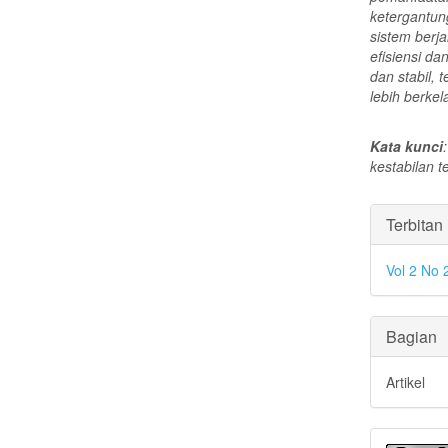
ketergantun
sistem berj
efisiensi d
dan stabil,
lebih berke
Kata kunci
kestabilan 
Rinci
Terbitan
Artike
Vol 2 No
Bagian
Artikel