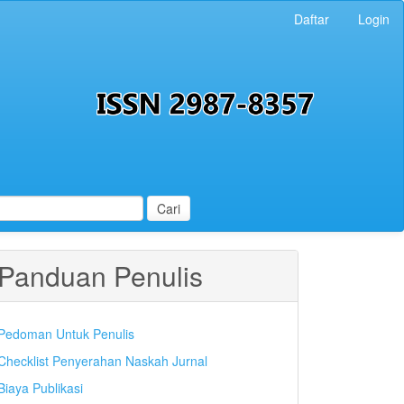
Daftar
Login
Cari
Panduan Penulis
Pedoman Untuk Penulis
Checklist Penyerahan Naskah Jurnal
Biaya Publikasi