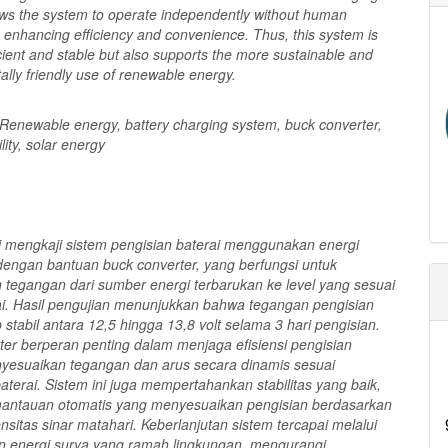
ows the system to operate independently without human
, enhancing efficiency and convenience. Thus, this system is
icient and stable but also supports the more sustainable and
lly friendly use of renewable energy.
Renewable energy, battery charging system, buck converter,
lity, solar energy
ini mengkaji sistem pengisian baterai menggunakan energi
dengan bantuan buck converter, yang berfungsi untuk
tegangan dari sumber energi terbarukan ke level yang sesuai
ai. Hasil pengujian menunjukkan bahwa tegangan pengisian
p stabil antara 12,5 hingga 13,8 volt selama 3 hari pengisian.
ter berperan penting dalam menjaga efisiensi pengisian
esuaikan tegangan dan arus secara dinamis sesuai
terai. Sistem ini juga mempertahankan stabilitas yang baik,
antauan otomatis yang menyesuaikan pengisian berdasarkan
tensitas sinar matahari. Keberlanjutan sistem tercapai melalui
 energi surya yang ramah lingkungan, mengurangi