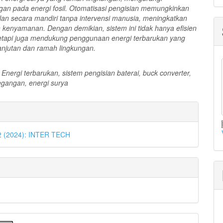
gan pada energi fosil. Otomatisasi pengisian memungkinkan
alan secara mandiri tanpa intervensi manusia, meningkatkan
an kenyamanan. Dengan demikian, sistem ini tidak hanya efisien
 tetapi juga mendukung penggunaan energi terbarukan yang
lanjutan dan ramah lingkungan.
: Energi terbarukan, sistem pengisian baterai, buck converter,
tegangan, energi surya
an
l
 2 (2024): INTER TECH