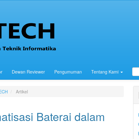
or
Dewan Reviewer
Pengumuman
Tentang Kami
TECH
Artikel
atisasi Baterai dalam