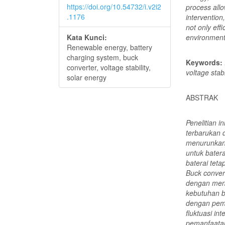
https://doi.org/10.54732/i.v2i2
process all
.1176
intervention
not only eff
Kata Kunci:
environmenta
Renewable energy, battery
charging system, buck
Keywords:
converter, voltage stability,
voltage stabi
solar energy
ABSTRAK
Penelitian 
terbarukan 
menurunkan 
untuk bater
baterai teta
Buck conver
dengan meny
kebutuhan ba
dengan pem
fluktuasi in
pemanfaatan