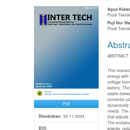
Bilah
Isi
Agus Kisw
Prodi Tekni
Samping
Artike
Puji Nur W
Artikel
Utam
Prodi Tekni
Abstr
ABSTRACT
This resear
energy with 
voltage from
battery. The
stable betwe
converter pl
PDF
dynamically 
needs. The s
Diterbitkan:
30-11-2024
that adjusts
The sustaina
DOI:
energy, redu