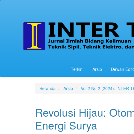
Navigasi
Utama
Isi
Utama
Bilah
Samping
Terkini
Arsip
Dewan Edit
Beranda
Arsip
Vol 2 No 2 (2024): INTER 
Revolusi Hijau: Otom
Energi Surya